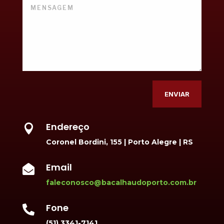
Alternative:
ENVIAR
Endereço

Coronel Bordini, 155 | Porto Alegre | RS
Email

faleconosco@bacalhaudoporto.com.br
Fone

(51) 3341-7141